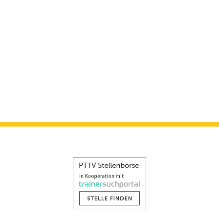
Verbandspressewart
Verbandslehrwart
Beauftragte für
Frauensport
Vorsitzender
Kontrollausschuss
Vorsitzender
Spruchausschuss
Vorsitzender
Rechtsausschuss
Datenschutzbeauftragter