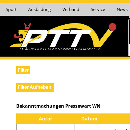
Sport
Ausbildung
Verband
Service
News
Filter
Bezirk Vorderp
Verband
Filter Aufheben
Nord
Präsident
Bezirkssportwar
Bekanntmachungen Pressewart WN
Autor
Datum
Vizepräsident Finanzen
Kreisspielleiter 