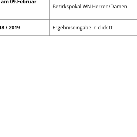
 am 09.Februar
Bezirkspokal WN Herren/Damen
 Nord
Kreisspielleiter Nord
Kreisspielleiter West
K
VS
WN
18 / 2019
Ergebniseingabe in click tt
Bezirksjugendwart
rt VN
Bezirksjugendwart VS
WN
Bezirksschülerwart
Bezirksschülerwart
rt VN
VS
WN
VN
Pressewart VS
Pressewart WN