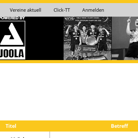
Vereine aktuell
Click-TT
Anmelden
falz
Bezirk Vorderpfalz
Bezirk Westpfalz
B
Süd
Nord
t VN
Bezirkssportwart VS
Bezirkssportwart WN
B
Kreisspielleiter Ost
Titel
Betreff
Süd VN
Kreisspielleiter Süd VS
WN