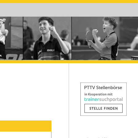
ezirk Westpfalz Süd
ezirkssportwart WS
Kreisspielleiter Ost
WS