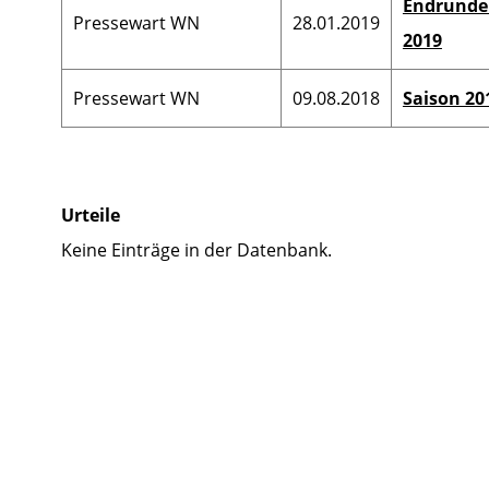
Endrunde
Pressewart WN
28.01.2019
Kreisspielleiter
2019
Vizepräsident Sport
VN
Pressewart WN
09.08.2018
Saison 20
Karteistelle
Bezirksjugendwa
Verbandsspielleiter
Bezirksschülerwa
Urteile
Keine Einträge in der Datenbank.
Verbandsjugendwart
Pressewart 
Verbandsschülerwart
Verbandsseniorenwart
Schiedsrichter-Obmann
Beauftr. Breiten- & Freizeitsp.