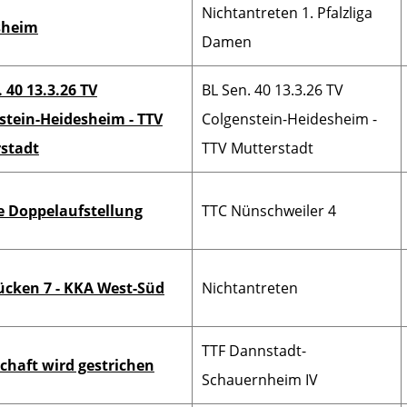
Nichtantreten 1. Pfalzliga
sheim
Damen
 40 13.3.26 TV
BL Sen. 40 13.3.26 TV
stein-Heidesheim - TTV
Colgenstein-Heidesheim -
stadt
TTV Mutterstadt
e Doppelaufstellung
TTC Nünschweiler 4
ücken 7 - KKA West-Süd
Nichtantreten
TTF Dannstadt-
haft wird gestrichen
Schauernheim IV