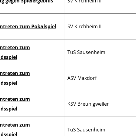
g gegen Spielergebnis
SV Kirchheim II
ntreten zum Pokalspiel
SV Kirchheim II
ntreten zum
TuS Sausenheim
dsspiel
ntreten zum
ASV Maxdorf
dsspiel
ntreten zum
KSV Breunigweiler
dsspiel
ntreten zum
TuS Sausenheim
dsspiel