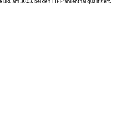
 BRL am 30.03. bei den TTF Frankenthal qualifiziert.