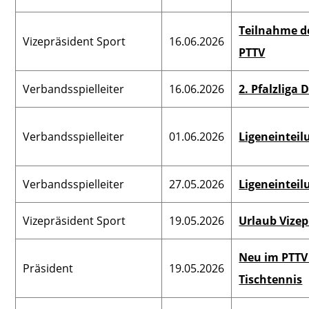
Bezirksjugendwart
Bezi
Teilnahme d
Karteistelle
Vizepräsident Sport
16.06.2026
VN
PTTV
Bezirksschülerwart
Bezi
Verbandsspielleiter
Verbandsspielleiter
16.06.2026
2. Pfalzliga
VN
Verbandsjugendwart
Pressewart VN
Pr
Verbandsspielleiter
01.06.2026
Ligeneinteil
Verbandsschülerwart
Verbandsseniorenwart
Verbandsspielleiter
27.05.2026
Ligeneinteil
Schiedsrichter-Obmann
Vizepräsident Sport
19.05.2026
Urlaub Vizep
Beauftr. Breiten- &
Neu im PTTV 
Freizeitsp.
Präsident
19.05.2026
Tischtennis
Beauftragter Schulsport