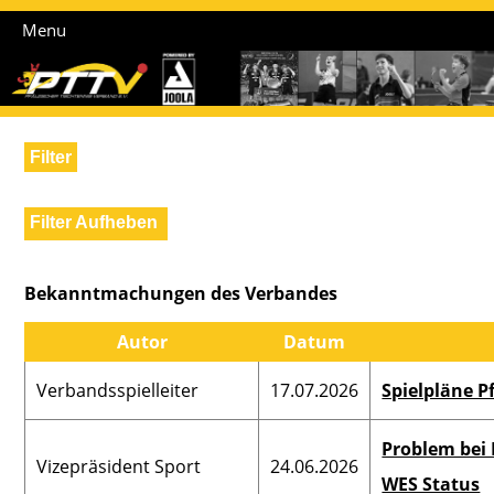
Menu
Filter
Bezirk
Verband
Filter Aufheben
Vorderpfalz Nord
Vor
Bezirkssportwart
Bez
Bekanntmachungen des Verbandes
Präsident
VN
Autor
Datum
Kreisspielleiter Süd
Kreis
Vizepräsident Finanzen
Verbandsspielleiter
17.07.2026
Spielpläne P
VN
Kreisspielleiter
Kre
Problem bei
Vizepräsident Sport
Vizepräsident Sport
24.06.2026
Nord VN
WES Status