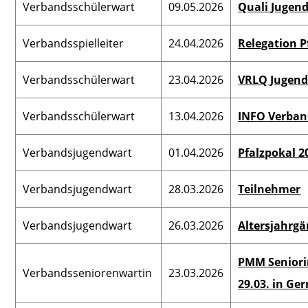
Verbandsschülerwart
09.05.2026
Quali Jugend
Verbandspressewart
Verbandslehrwart
Verbandsspielleiter
24.04.2026
Relegation P
Beauftragte für
Verbandsschülerwart
23.04.2026
VRLQ Jugend
Frauensport
Verbandsschülerwart
13.04.2026
INFO Verban
Vorsitzender
Kontrollausschuss
Verbandsjugendwart
01.04.2026
Pfalzpokal 2
Vorsitzender
Verbandsjugendwart
28.03.2026
Teilnehmer
Spruchausschuss
Vorsitzender
Verbandsjugendwart
26.03.2026
Altersjahrg
Rechtsausschuss
PMM Seniori
Datenschutzbeauftragter
Verbandsseniorenwartin
23.03.2026
29.03. in G