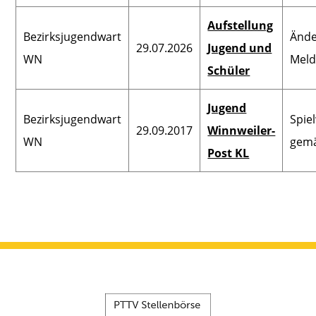
Aufstellung
Bezirksjugendwart
Änd
29.07.2026
Jugend und
WN
Meld
Schüler
Jugend
Bezirksjugendwart
Spie
29.09.2017
Winnweiler-
WN
gem
Post KL