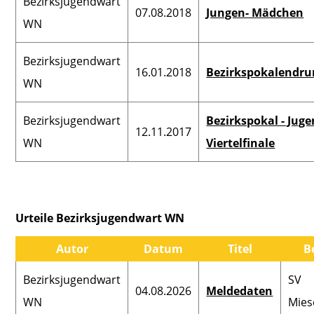
Bezirksjugendwart
07.08.2018
Jungen- Mädchen
WN
Bezirksjugendwart
16.01.2018
Bezirkspokalendr
WN
Bezirksjugendwart
Bezirkspokal - Juge
12.11.2017
WN
Viertelfinale
Urteile Bezirksjugendwart WN
Autor
Datum
Titel
B
Bezirksjugendwart
SV
04.08.2026
Meldedaten
WN
Mies