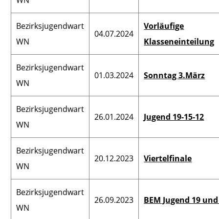
Verbandspressewart
Bezirksjugendwart
Vorläufige
Verbandslehrwart
04.07.2024
WN
Klasseneinteilung
Beauftragte für
Frauensport
Bezirksjugendwart
01.03.2024
Sonntag 3.März
WN
Vorsitzender
Kontrollausschuss
Bezirksjugendwart
26.01.2024
Jugend 19-15-12
Vorsitzender
WN
Spruchausschuss
Bezirksjugendwart
Vorsitzender
20.12.2023
Viertelfinale
WN
Rechtsausschuss
Datenschutzbeauftragter
Bezirksjugendwart
26.09.2023
BEM Jugend 19 und
WN