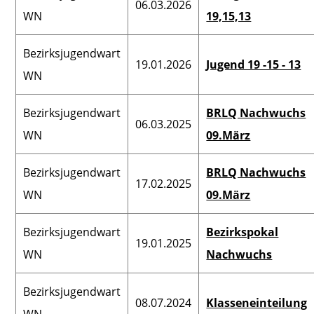
06.03.2026
WN
19,15,13
Bezirksjugendwart
Bezi
Karteistelle
VN
Bezirksjugendwart
19.01.2026
Jugend 19 -15 - 13
Bezirksschülerwart
Bezi
WN
Verbandsspielleiter
VN
Bezirksjugendwart
BRLQ Nachwuchs
Verbandsjugendwart
06.03.2025
Pressewart VN
Pr
WN
09.März
Verbandsschülerwart
Bezirksjugendwart
BRLQ Nachwuchs
Verbandsseniorenwart
17.02.2025
WN
09.März
Schiedsrichter-Obmann
Bezirksjugendwart
Bezirkspokal
Beauftr. Breiten- &
19.01.2025
WN
Nachwuchs
Freizeitsp.
Bezirksjugendwart
Beauftragter Schulsport
08.07.2024
Klasseneinteilung
WN