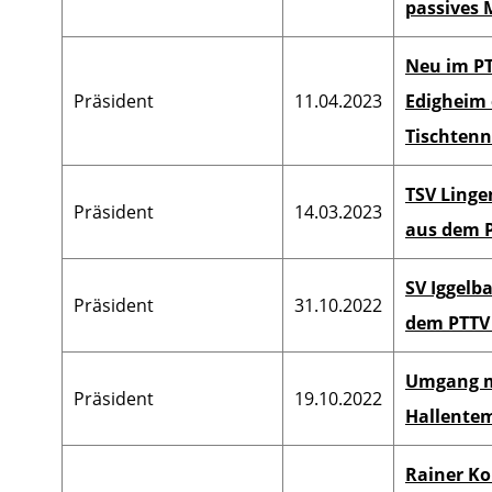
passives 
Neu im PT
Präsident
11.04.2023
Edigheim 
Tischtenn
TSV Lingen
Präsident
14.03.2023
aus dem P
SV Iggelb
Präsident
31.10.2022
dem PTTV
Umgang 
Präsident
19.10.2022
Hallente
Rainer Ko