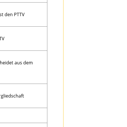
sst den PTTV
TTV
cheidet aus dem
gliedschaft