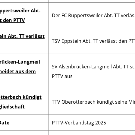
ppertsweiler Abt.
Der FC Ruppertsweiler Abt. TT verlä
st den PTTV
in Abt. TT verlässt
TSV Eppstein Abt. TT verlässt den P
brücken-Langmeil
SV Alsenbrücken-Langmeil Abt. TT s
cheidet aus dem
PTTV aus
tterbach kündigt
TTV Oberotterbach kündigt seine Mir
gliedschaft
Date
PTTV-Verbandstag 2025