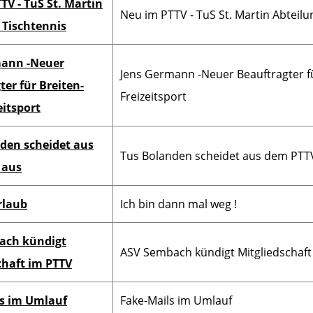
TV - TuS St. Martin
Neu im PTTV - TuS St. Martin Abteilu
 Nord
Kreisspielleiter Nord
Kreisspielleiter West
K
 Tischtennis
VS
WN
mann -Neuer
Bezirksjugendwart
Jens Germann -Neuer Beauftragter f
rt VN
Bezirksjugendwart VS
ter für Breiten-
WN
Freizeitsport
eitsport
Bezirksschülerwart
Bezirksschülerwart
rt VN
VS
WN
den scheidet aus
Tus Bolanden scheidet aus dem PTT
 aus
VN
Pressewart VS
Pressewart WN
rlaub
Ich bin dann mal weg !
ach kündigt
ASV Sembach kündigt Mitgliedschaft
chaft im PTTV
s im Umlauf
Fake-Mails im Umlauf