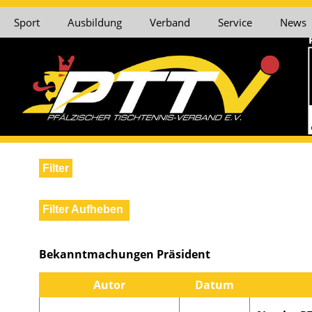
Sport
Ausbildung
Verband
Service
News
Filter
Bezirk Vorderp
Verband
Filter Aufheben
Nord
Präsident
Bezirkssportwar
Bekanntmachungen Präsident
Autor
Datum
Vizepräsident Finanzen
Kreisspielleiter 