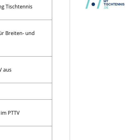
ng Tischtennis
reisspielleiter West
WS
Bezirksjugendwart
ür Breiten- und
WS
Bezirksschülerwart
WS
V aus
Pressewart WS
 im PTTV