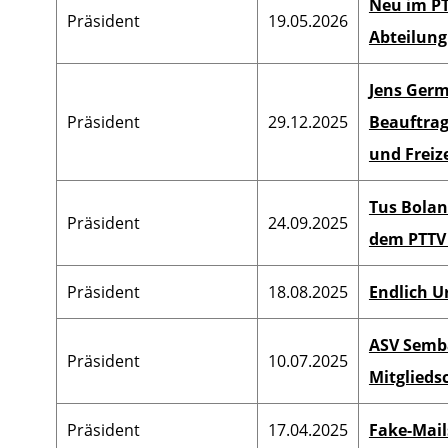
Neu im PT
Präsident
19.05.2026
Kreisspielleiter
Abteilung
Vizepräsident Sport
VN
Jens Ger
Karteistelle
Bezirksjugendwa
Präsident
29.12.2025
Beauftrag
und Freiz
Verbandsspielleiter
Bezirksschülerwa
Tus Bolan
Präsident
24.09.2025
dem PTTV
Verbandsjugendwart
Pressewart 
Verbandsschülerwart
Präsident
18.08.2025
Endlich U
Verbandsseniorenwart
ASV Semb
Präsident
10.07.2025
Schiedsrichter-Obmann
Mitglieds
Beauftr. Breiten- & Freizeitsp.
Präsident
17.04.2025
Fake-Mail