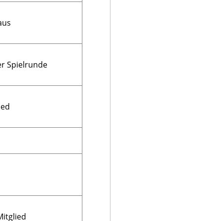
aus
er Spielrunde
ied
itglied