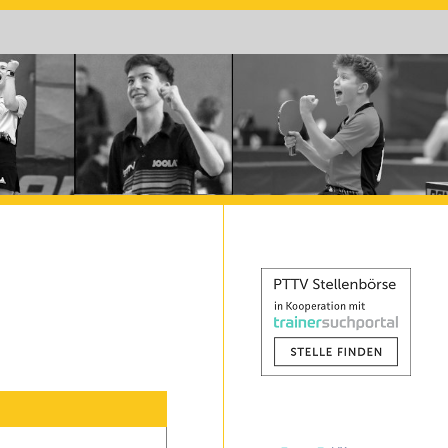
ezirk Westpfalz Süd
ezirkssportwart WS
Kreisspielleiter Ost
WS