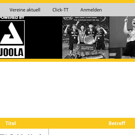
Vereine aktuell
Click-TT
Anmelden
falz
Bezirk Vorderpfalz
Bezirk Westpfalz
B
Süd
Nord
t VN
Bezirkssportwart VS
Bezirkssportwart WN
B
Kreisspielleiter Ost
Titel
Betreff
Süd VN
Kreisspielleiter Süd VS
WN