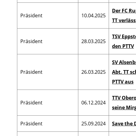
Beauftragter Schulsport
Der FC Ru
Verbandspressewart
Präsident
10.04.2025
TT verläs
Verbandslehrwart
TSV Eppste
Beauftragte für Frauensport
Präsident
28.03.2025
den PTTV
Vorsitzender
SV Alsen
Kontrollausschuss
Präsident
26.03.2025
Abt. TT s
Vorsitzender
PTTV aus
Spruchausschuss
Vorsitzender
TTV Obero
Präsident
06.12.2024
Rechtsausschuss
seine Mir
Datenschutzbeauftragter
Präsident
25.09.2024
Save the 