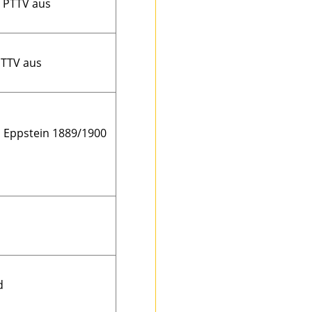
m PTTV aus
PTTV aus
n Eppstein 1889/1900
d